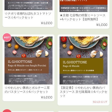
☆ナポリ名物!!おぼれタコトマトソ
★京都 七谷鴨の特製ミートソース
ース☆4パックセット
⭐︎4パックセット【送料無料】
¥6,000
¥6,000
☆やわらかい豚肉とポルチーニ茸
【新定番】☆やわらかい豚肉のパ
のパスタソース☆4パックセット
スタソース 京七味風味☆4パックセ
ット
¥6,000
SOLD OUT