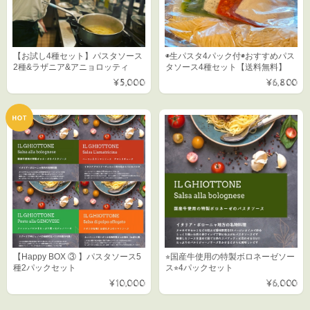
◉生パスタ4パック付◉おすすめパス
【お試し4種セット】パスタソース
タソース4種セット【送料無料】
2種&ラザニア&アニョロッティ
¥6,800
¥5,000
【Happy BOX ③ 】パスタソース5
⭐︎国産牛使用の特製ボロネーゼソー
種2パックセット
ス⭐︎4パックセット
¥10,000
¥6,000