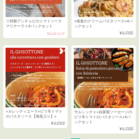
☆特製アンチョビのトマトソース
⭐︎海老のクリームパスタソース⭐︎4パ
マリナーラ☆4パックセット
ックセット
¥6,000
SOLD OUT
⭐︎カレッティエーラ⭐︎ピリ辛トマト
サルシッチャ⭐︎自家製ソーセージの
のパスタソース【海老入り】⭐︎
ピリ辛トマトのパスタソース⭐︎4パ
ックセット
¥6,000
¥6,000