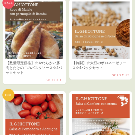
【数量限定価格】☆やわらかい豚
【特製】☆大豆のボロネーゼソー
肉とたけのこのパスタソース☆4パ
ス☆4パックセット
ックセット
SOLD OUT
SOLD OUT