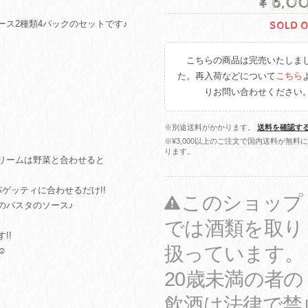
¥6,0
ス2種類4パックのセットです♪
SOLD 
こちらの商品は完売いたしま
た。再入荷などについて
こちら
りお問い合わせください
※別途送料がかかります。
送料を確認す
※¥3,000以上のご注文で国内送料が無料
ります。
リームは野菜と合わせると
ゲッティに合わせるだけ!!
このショップ
のパスタのソース♪
では酒類を取り
!!
扱っています。
︎
20歳未満の者の
飲酒は法律で禁