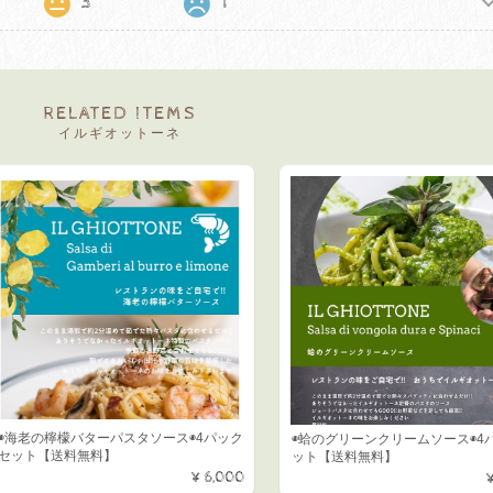
3
1
RELATED ITEMS
イルギオットーネ
◉海老の檸檬バターパスタソース◉4パック
◉蛤のグリーンクリームソース◉4
セット【送料無料】
ット【送料無料】
¥6,000