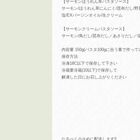
【サーモンほうれん草パスタソース】
サーモン/ほうれん草にんにく/昆布だし/
塩/EXバージンオイル/生クリーム
【サーモンクリームパスタソース】
サーモン/鳥だし/昆布だし／あさりだし／
内容量 150g(パスタ100gに合う量で作って
保存方法
冷凍18C以下で保存して下さい
冷蔵要冷蔵(10以下)で保存して
解凍した日にお召し上がりください
なるべく小さめに配送します‼︎