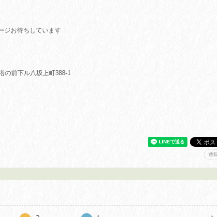
ージお待ちしています
塔の前下ル八坂上町388-1
通