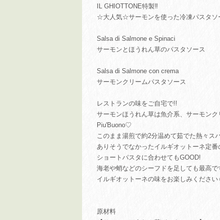
IL GHIOTTONE特製‼︎
☆大人気☆サーモンを使った冷凍パスタソー
Salsa di Salmone e Spinaci
サーモンとほうれん草のパスタソース
Salsa di Salmone con crema
サーモンクリームパスタソース
レストランの味をご自宅で!!
サーモンほうれん草は魚介系、サーモンク
Piu'Buono♡
このまま湯煎で約2分温めて茹でた熱々スパ
ありそうでなかったイルギオットーネ定番
ショートパスタに合わせてもGOOD!
海老や蛸などのシーフドを足しても最高です
イルギオットーネの味をお楽しみください☺
原材料