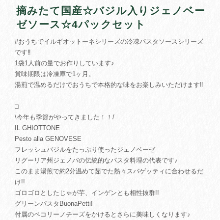
摘みたて国産☆バジル入りジェノベー
ゼソース☆4パックセット
#おうちでイルギオットーネシリーズの冷凍パスタソースシリーズ
です‼︎
1袋1人前の量でお作りしています♪
賞味期限は冷凍庫で1ヶ月。
湯煎で温めるだけでおうちで本格的な味をお楽しみいただけます‼︎
□
\今年も季節がやってきました！！/
IL GHIOTTONE
Pesto alla GENOVESE
フレッシュバジルをたっぷり使ったジェノベーゼ
リグーリア州ジェノバの伝統的なパスタ料理の代表です♪
このまま湯煎で約2分温めて茹でた熱々スバゲッティに合わせるだ
け!!
ゴロゴロとしたじゃが芋、インゲンとも相性抜群!!
グリーンパスタBuonaPetti!
付属のペコリーノチーズをかけるとさらに美味しくなります♪