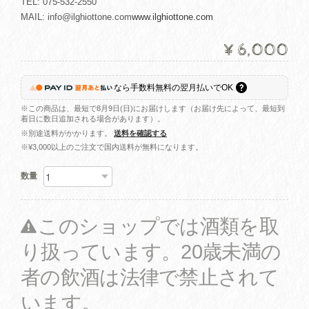
TEL: 075-532-2550
MAIL:
info@ilghiottone.com
www.ilghiottone.com
¥6,000
なら
手数料無料の
翌月払いでOK
※この商品は、最短で8月9日(日)にお届けします（お届け先によって、最短到
着日に数日追加される場合があります）。
※別途送料がかかります。
送料を確認する
※¥3,000以上のご注文で国内送料が無料になります。
数量
このショップでは酒類を取
り扱っています。20歳未満の
者の飲酒は法律で禁止されて
います。