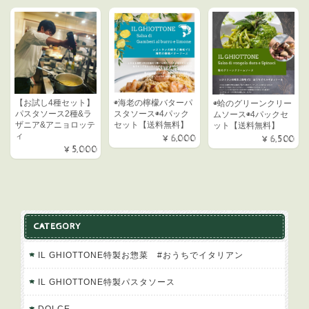
◉海老の檸檬バターパ
【お試し4種セット】
◉蛤のグリーンクリー
スタソース◉4パック
パスタソース2種&ラ
ムソース◉4パックセ
セット【送料無料】
ザニア&アニョロッテ
ット【送料無料】
ィ
¥6,000
¥6,500
¥5,000
CATEGORY
IL GHIOTTONE特製お惣菜 #おうちでイタリアン
IL GHIOTTONE特製パスタソース
DOLCE