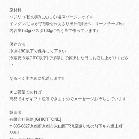
原材料
バジリコ/松の実/にんにく/塩/Xバージンオイル
イングン/じゃが芋/鶏出汁/あさり出汁/別袋ペコリーノチーズ5g
内容量150g(パスタ100gに合う量で作っています)
保存方法
冷凍-18C以下で保存して下さい
冷蔵要冷蔵(10℃以下)で保存して解凍した日にお召し上がりくださ
い
なるべく小さめに配送します‼︎
★ご要望であれば
簡易ですがギフト包装できますのでメーセージお待ちしています
製造者
有限会社笹島[IGHIOTTONE]
〒605-0827京都府京都市東山区下河原通り塔の前下ル八坂上町
388-1