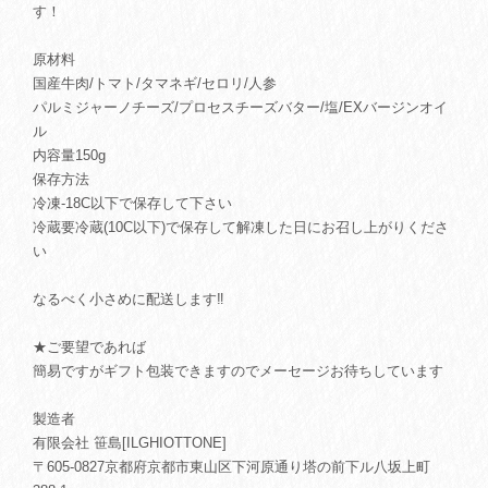
す！
原材料
国産牛肉/トマト/タマネギ/セロリ/人参
パルミジャーノチーズ/プロセスチーズバター/塩/EXバージンオイ
ル
内容量150g
保存方法
冷凍-18C以下で保存して下さい
冷蔵要冷蔵(10C以下)で保存して解凍した日にお召し上がりくださ
い
なるべく小さめに配送します‼︎
★ご要望であれば
簡易ですがギフト包装できますのでメーセージお待ちしています
製造者
有限会社 笹島[ILGHIOTTONE]
〒605-0827京都府京都市東山区下河原通り塔の前下ル八坂上町