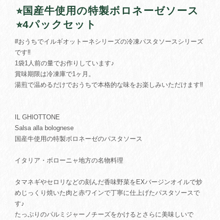
⭐︎国産牛使用の特製ボロネーゼソース
⭐︎4パックセット
#おうちでイルギオットーネシリーズの冷凍パスタソースシリーズ
です‼︎
1袋1人前の量でお作りしています♪
賞味期限は冷凍庫で1ヶ月。
湯煎で温めるだけでおうちで本格的な味をお楽しみいただけます‼︎
IL GHIOTTONE
Salsa alla bolognese
国産牛使用の特製ボロネーゼのパスタソース
イタリア・ボローニャ地方の名物料理
タマネギやセロリなどの刻んだ香味野菜をEXバージンオイルで炒
めじっくり焼いた肉と赤ワインで丁寧に仕上げたパスタソースで
す♪
たっぷりのパルミジャーノチーズをかけるとさらに美味しいで