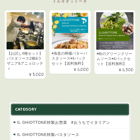
イルギオットーネ
◉海老の檸檬バターパ
【お試し4種セット】
◉蛤のグリーンクリー
スタソース◉4パック
パスタソース2種&ラ
ムソース◉4パックセ
セット【送料無料】
ザニア&アニョロッテ
ット【送料無料】
ィ
¥6,000
¥6,500
¥5,000
CATEGORY
IL GHIOTTONE特製お惣菜 #おうちでイタリアン
IL GHIOTTONE特製パスタソース