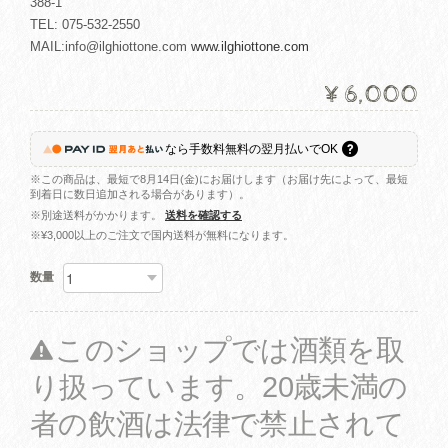
388-1
TEL: 075-532-2550
MAIL:
info@ilghiottone.com
www.ilghiottone.com
¥6,000
なら
手数料無料の
翌月払いでOK
※この商品は、最短で8月14日(金)にお届けします（お届け先によって、最短
到着日に数日追加される場合があります）。
※別途送料がかかります。
送料を確認する
※¥3,000以上のご注文で国内送料が無料になります。
数量
このショップでは酒類を取
り扱っています。20歳未満の
者の飲酒は法律で禁止されて