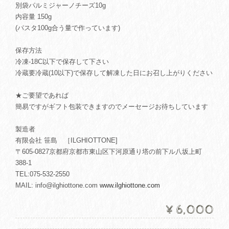
別袋パルミジャーノチーズ10g
内容量 150g
(パスタ100g合う量で作っています)
保存方法
冷凍-18C以下で保存して下さい
冷蔵要冷蔵(10以下)で保存して解凍した日にお召し上がりください
★ご要望であれば
簡易ですがギフト包装できますのでメーセージお待ちしています
製造者
有限会社 笹島 ［ILGHIOTTONE]
〒605-0827京都府京都市東山区下河原通り塔の前下ル八坂上町
388-1
TEL:075-532-2550
MAIL:
info@ilghiottone.com
www.ilghiottone.com
¥6,000