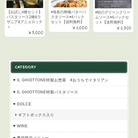
◉海老の檸檬バターパ
【お試し4種セット】
◉蛤のグリーンクリー
スタソース◉4パック
パスタソース2種&ラ
ムソース◉4パックセ
セット【送料無料】
ザニア&アニョロッテ
ット【送料無料】
ィ
¥6,000
¥6,500
¥5,000
CATEGORY
IL GHIOTTONE特製お惣菜 #おうちでイタリアン
IL GHIOTTONE特製パスタソース
DOLCE
ギフトボックス入り
WINE
季節限定メニュー