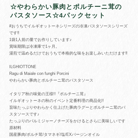
☆やわらかい豚肉とポルチーニ茸の
パスタソース☆4パックセット
#おうちでイルギオットーネシリーズの冷凍パスタソースシリーズ
です‼︎
1袋1人前の量でお作りしています♪
賞味期限は冷凍庫で1ヶ月。
湯煎で温めるだけでおうちで本格的な味をお楽しみいただけます‼︎
ILGHIOTTONE
Ragu di Maiale con funghi Porcini
やわらかい豚肉とポルチーニ茸のパスタソース
イタリア秋の味覚の王様!!『ポルチーニ茸』
イルギオットーネの秋のイベント定番料理の商品化!!
旨味たっぷりやわらかく仕上げた豚肉ラグーとポルチーニ茸のパ
スタソースです♪
たっぷりのパルミジャーノチーズをかけるとさらに美味しいです
原材料
国産豚肉/ポルチ茸/タマネギ/塩/EXバージンオイル