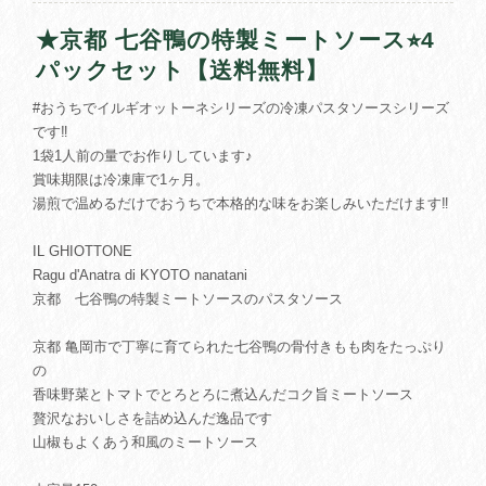
★京都 七谷鴨の特製ミートソース⭐︎4
パックセット【送料無料】
#おうちでイルギオットーネシリーズの冷凍パスタソースシリーズ
です‼︎
1袋1人前の量でお作りしています♪
賞味期限は冷凍庫で1ヶ月。
湯煎で温めるだけでおうちで本格的な味をお楽しみいただけます‼︎
IL GHIOTTONE
Ragu d'Anatra di KYOTO nanatani
京都 七谷鴨の特製ミートソースのパスタソース
京都 亀岡市で丁寧に育てられた七谷鴨の骨付きもも肉をたっぷり
の
香味野菜とトマトでとろとろに煮込んだコク旨ミートソース
贅沢なおいしさを詰め込んだ逸品です
山椒もよくあう和風のミートソース