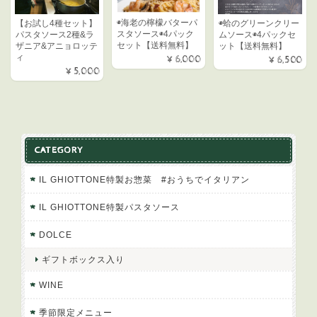
◉海老の檸檬バターパ
【お試し4種セット】
◉蛤のグリーンクリー
スタソース◉4パック
パスタソース2種&ラ
ムソース◉4パックセ
セット【送料無料】
ザニア&アニョロッテ
ット【送料無料】
ィ
¥6,000
¥6,500
¥5,000
CATEGORY
IL GHIOTTONE特製お惣菜 #おうちでイタリアン
IL GHIOTTONE特製パスタソース
DOLCE
ギフトボックス入り
WINE
季節限定メニュー