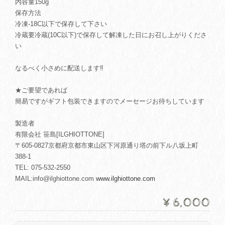
内容量150g
保存方法
冷凍-18C以下で保存して下さい
冷蔵要冷蔵(10C以下)で保存して解凍した日にお召し上がりくださ
い
なるべく小さめに配送します‼︎
★ご要望であれば
簡易ですがギフト包装できますのでメーセージお待ちしています
製造者
有限会社 笹島[ILGHIOTTONE]
〒605-0827京都府京都市東山区下河原通り塔の前下ル八坂上町
388-1
TEL: 075-532-2550
MAIL:
info@ilghiottone.com
www.ilghiottone.com
¥6,000